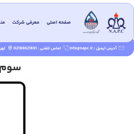
صفحه اصلی
معرفی شرکت
من
آدرس ایمیل : info@napc.ir
تماس تلفنی : 02188621691
تهرا
سوم خ