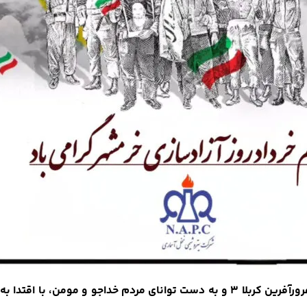
آزادسازی خرمشهر تجلی قدرت لایزال الهی بود که در طرح عملیاتی غرورآفرین کربلا ۳ و به د