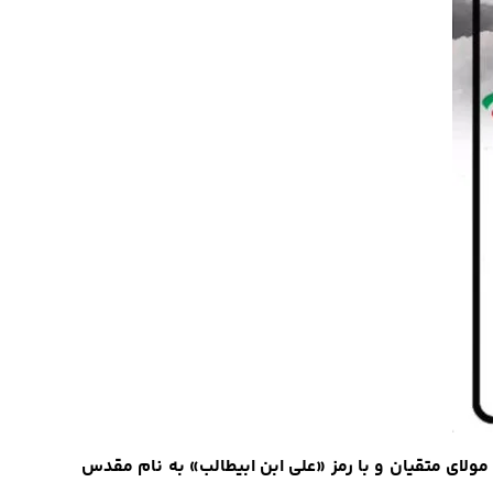
ست توانای مردم خداجو و مومن، با اقتدا به مولای متقیان و با رمز «علی ابن ابیطالب» به نام مقدس