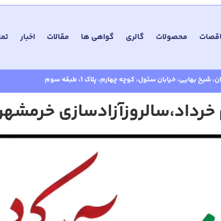
اقصات
محصولات
گالری
گواهی ها
مقالات
اخبار
تما
ن، شیخ بهایی، خیابان سئول، کوچه چهارم، پلاک 1، طبقه سوم
رداد،سالروزآزادسازی خرمشهر