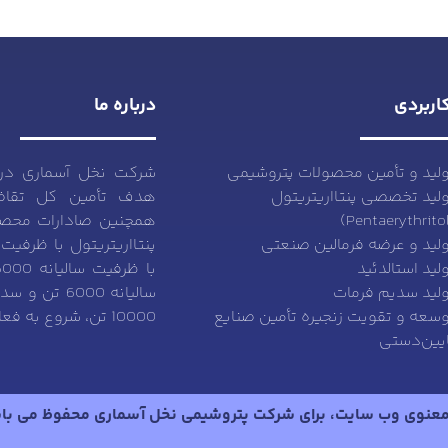
اربردی
درباره ما
لید و تأمین محصولات پتروشیمی
شرکت نخل آسماری در 
لید تخصصی پنتااریتریتول
هدف تأمین کل تقاضا
همچنین صادارات محصول
لید و عرضه فرمالین صنعتی
لید استالدئید
لید سدیم فرمات
سالیانه 6000
سعه و تقویت زنجیره تأمین صنایع
10000 تن، شروع به فعالیت نموده است.
یین‌دستی
معنوی وب سایت، برای شرکت پتروشیمی نخل آسماری محفوظ می با