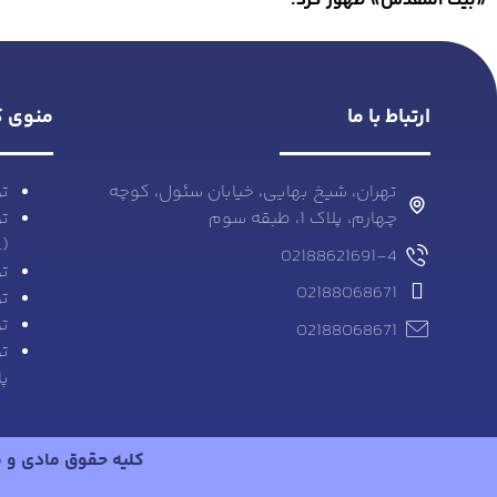
«بیت المقدس» ظهور کرد.
ارتباط با ما
منوی ک
تهران، شیخ بهایی، خیابان سئول، کوچه
تو
چهارم، پلاک 1، طبقه سوم
تو
(Pentaerythritol)
02188621691-4
تو
02188068671
تو
تو
02188068671
تو
پا
کلیه حقوق مادی و 